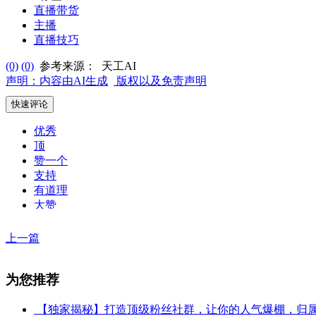
直播带货
主播
直播技巧
(0)
(0)
参考来源：
天工AI
声明：内容由AI生成
版权以及免责声明
快速评论
优秀
顶
赞一个
支持
有道理
大赞
没劲
喜欢
上一篇
差强人意
不赞成
为您推荐
【独家揭秘】打造顶级粉丝社群，让你的人气爆棚，归