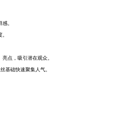
鲜感。
度。
、亮点，吸引潜在观众。
粉丝基础快速聚集人气。
。