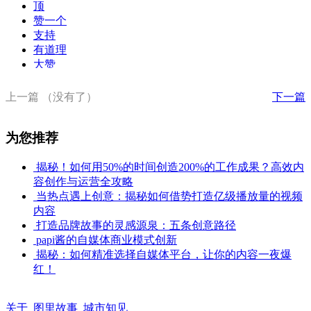
顶
赞一个
支持
有道理
大赞
没劲
喜欢
上一篇
（没有了）
下一篇
差强人意
不赞成
为您推荐
揭秘！如何用50%的时间创造200%的工作成果？高效内
容创作与运营全攻略
当热点遇上创意：揭秘如何借势打造亿级播放量的视频
内容
打造品牌故事的灵感源泉：五条创意路径
papi酱的自媒体商业模式创新
揭秘：如何精准选择自媒体平台，让你的内容一夜爆
红！
关于
图里故事
城市知见